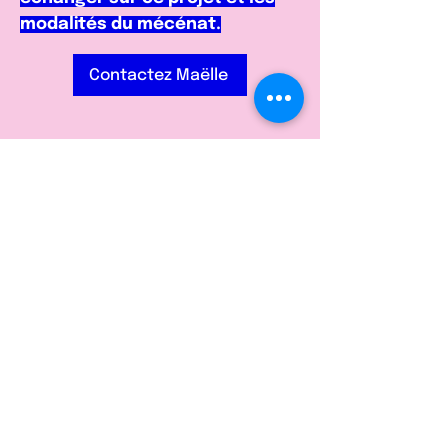
modalités du mécénat.
Contactez Maëlle
Quelles sont les étapes ?
Rencontre pour échanger sur
votre engagement, la Ligue 49 et
le projet, ainsi que des modalités
du mécénat
Signature d'une convention de
mécénat
Lancement du projet soutenu
Retours sur les actions menées
grâce au financement de votre
entreprise.