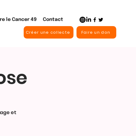
re le Cancer 49
Contact
Créer une collecte
Faire un don
ose
tage et