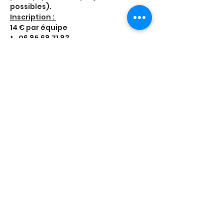
possibles).
Inscription : 
14 € par équipe
📞 06 85 68 71 83 
prudhommevirginia@gmail.com
📞 06 42 38 39 94
Afficher plus
Partager cet événement
Mentions légales
© 2023 par la Ligue contre le Cancer de Maine-et-Loire. Créé avec
Wix.com