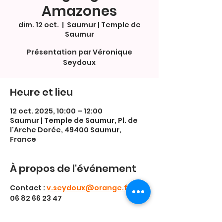
Amazones
dim. 12 oct.
  |  
Saumur | Temple de
Saumur
Présentation par Véronique
Seydoux
Heure et lieu
12 oct. 2025, 10:00 – 12:00
Saumur | Temple de Saumur, Pl. de
l'Arche Dorée, 49400 Saumur,
France
À propos de l'événement
Contact : 
v.seydoux@orange.fr
 ou 
06 82 66 23 47
♥️ Merci à l'association Entraide de 