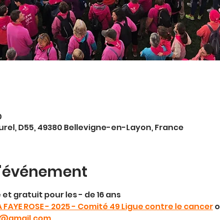
0
turel, D55, 49380 Bellevigne-en-Layon, France
l'événement
 et gratuit pour les - de 16 ans
A FAYE ROSE - 2025 - Comité 49 Ligue contre le cancer
 
9@gmail.com