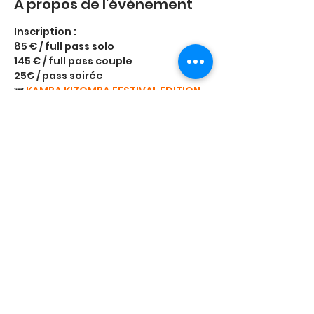
À propos de l'événement
Inscription : 
85 € / full pass solo
145 € / full pass couple
25€ / pass soirée
🎟️ 
KAMBA KIZOMBA FESTIVAL EDITION 
LA VIE EN ROSE (weezevent.com)
www.salsa-bachata-
kizombaangers.fr
Afficher plus
Partager cet événement