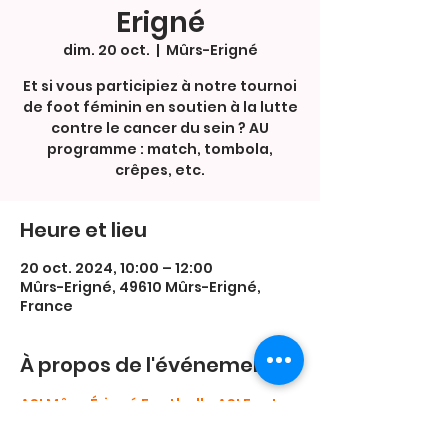
Erigné
dim. 20 oct.
  |  
Mûrs-Erigné
Et si vous participiez à notre tournoi
de foot féminin en soutien à la lutte
contre le cancer du sein ? AU
programme : match, tombola,
crêpes, etc.
Heure et lieu
20 oct. 2024, 10:00 – 12:00
Mûrs-Erigné, 49610 Mûrs-Erigné,
France
À propos de l'événement
ASI Mûrs-Érigné Football - ASI Foot 
(
asi-foot.fr
)