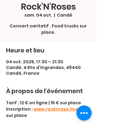
Rock'N'Roses
sam. 04 oct.
  |  
Candé
Concert caritatif . Food trucks sur
place.
Heure et lieu
04 oct. 2025, 17:30 – 21:30
Candé, 4 Rte d'Ingrandes, 49440
Candé, France
À propos de l'événement
Tarif : 12 € en ligne | 15 € sur place
Inscription : 
www.rocknrose.live
ou 
sur place
♥️ Merci à l'association Jacques 
Monnot