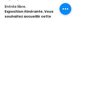
Entrée libre.
Exposition itinérante. Vous 
souhaitez accueillir cette 
exposition gratuitement ? 
En savoir plus : 
Regard'Emoi | 
Exposition itinérante | Ligue contre 
le cancer (ligue-cancer.net)
Partager cet événement
Mentions légales
© 2023 par la Ligue contre le Cancer de Maine-et-Loire. Créé avec
Wix.com