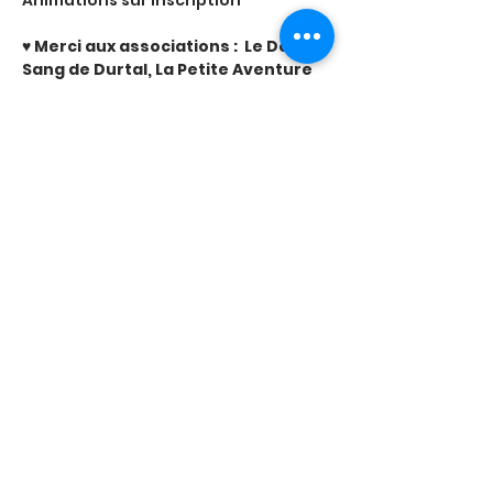
Animations sur inscription
♥️ Merci aux associations :  Le Don du 
Sang de Durtal, La Petite Aventure 
Musicale, J'aime Durtal,  Centre de 
santé Val du Loir, APE du Collège Les 
Roches, Sisters Sacs, Les Nipongs, 
La Jeanne D'Arc.
Partager cet événement
Mentions légales
© 2023 par la Ligue contre le Cancer de Maine-et-Loire. Créé avec
Wix.com