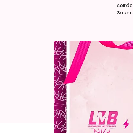
soirée
Saumur