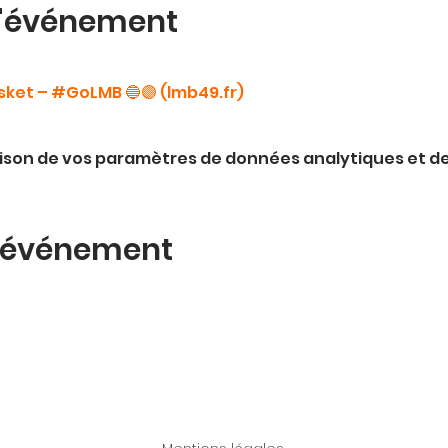
l'événement
sket – #GoLMB 🔵🟣 (
lmb49.fr
)
ison de vos paramètres de données analytiques et de
t événement