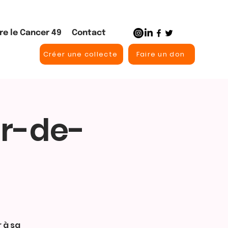
re le Cancer 49
Contact
Créer une collecte
Faire un don
er-de-
 à sa